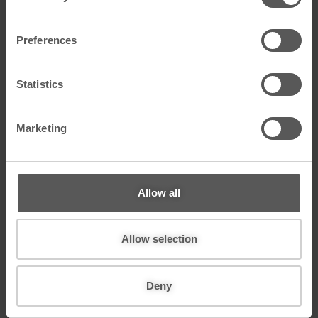
n
包容与多元化
s
Preferences
e
n
Polyvision重视多元化，并持续致力于营造一种认
t
Statistics
可、尊重和包容的文化氛围。
S
e
我们坚信，族裔、家庭/婚姻状况、性别、性别表
Marketing
l
达、外貌、军人/退伍军人身份、种族、宗教/精
神信仰、性取向、社会经济地位以及其他个人身
e
份和经历等方面的差异，往往是我们组织学习的
c
重要源泉，我们绝不歧视。
t
Allow all
世界每年都在变小，我们越是拥抱多元化，就越
i
能在全球范围内取得成功。
o
n
Allow selection
工作场所灵活性
Deny
Polyvision致力于提供一个兼顾工作与家庭时