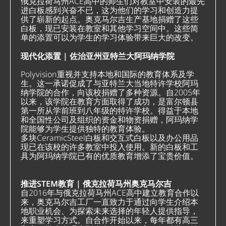
俄克拉荷马州ACE高中的师生们对教室中安装的最先
进白板感到兴奋不已，这为他们的学习和创造力提
供了崭新的起点。奥克马尔吉生产基地捐赠了这些
白板，现已安装在教室和其他学习空间中。这些简
单的添置可以为学生的学习体验带来巨大的改变。
现代化添置 | 佐治亚州亚特兰大阿玛纳学院
Polyvision重视并支持本地和国际的教育体系及学
生。这一承诺促成了与亚特兰大当地特许学校阿玛
纳学院的合作，向该校捐赠了多种资源。自2005年
以来，该学院在教育方面取得了成功，是富尔顿县
第一所从学前班到八年级的特许学校。得益于本地
和全国性公司及组织的资金和物资捐赠，阿玛纳学
院能够为学生提供独特的教育体验。
多块CeramicSteel白板和交互式白板以及办公用品
现已在该校的许多教室中投入使用。新的白板和工
具为阿玛纳学院已有的优质教育增添了宝贵价值。
推进STEM教育 | 俄克拉荷马州奥克马尔吉
自2016年与俄克拉荷马州ACE高中建立教育合作以
来，奥克马尔吉工厂一直致力于通过向学生介绍本
地职业机会、为探索未来选择的年轻人提供指导，
来重塑学习方式。自合作开始以来，每年都有高三