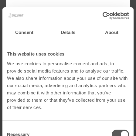
Polyvision文化本质上是拥有共同价值观和职业道
德的人们为实现共同目标而汇聚的集合。
每位员工的独特视角和想法都有助于推动公司文化
Consent
Details
About
的发展和壮大，从而打造一个比任何个体都更强大
的团队型组织。
Polyvision重视每位员工的独特贡献，同时强调协作
This website uses cookies
的力量，这种双重关注激励团队成员不断成长、发
展，并最终实现个人和公司的共同成功。
We use cookies to personalise content and ads, to
provide social media features and to analyse our traffic.
人是我们所做一切的核心。我们以全面的方式关注
员工福祉，确保每个人都感受到被重视和支持。
We also share information about your use of our site with
our social media, advertising and analytics partners who
我们坚信我们的工作具有重要价值和意义。我们深
may combine it with other information that you’ve
感自豪，因为我们齐心协力，发挥协作的力量，能
provided to them or that they’ve collected from your use
够在社区以及我们的产品触及的全球各地产生持久
影响。
of their services.
我们为生产出满足客户需求、支持我们宗旨的优质
产品而感到自豪。
C
Necessary
o