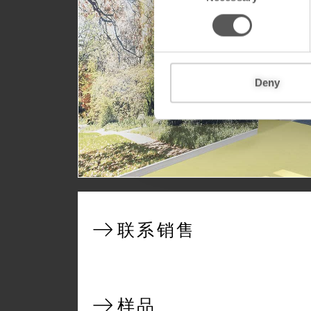
n
s
即刻焕新医疗空间！
e
n
以耐用且卫生的CeramicSteel表面，提升医疗环
t
Deny
S
e
l
e
c
t
i
o
联系销售
n
样品