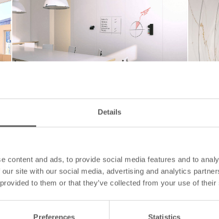
即刻升级您的商业空间品质！
即刻重
以高性能CeramicSteel打造优质商业空间。
以Cera
Details
酒店行业
e content and ads, to provide social media features and to analy
 our site with our social media, advertising and analytics partn
 provided to them or that they’ve collected from your use of their
Preferences
Statistics