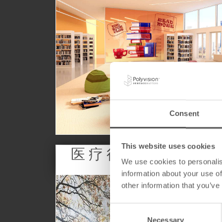
与我们携手创新教育！
以鲜活耐用的CeramicSteel解决方案，革新 教育空
间。
Consent
This website uses cookies
医疗行业
We use cookies to personalis
information about your use of
other information that you’ve
C
Necessary
o