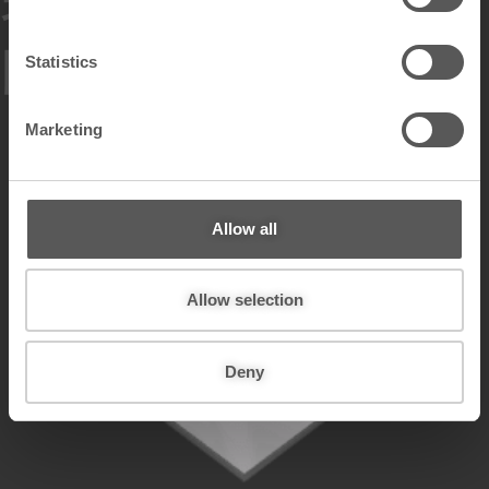
e
白板表面
n
t
Statistics
S
e
Marketing
l
e
c
t
Allow all
i
o
n
Allow selection
低光
Deny