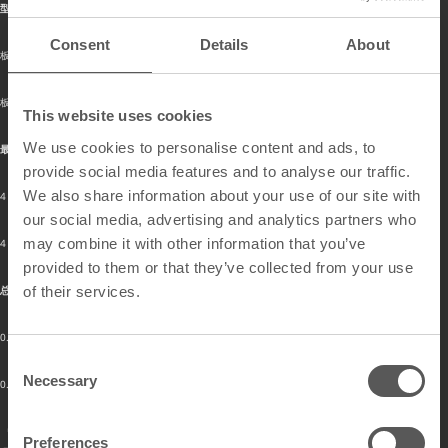
型号 | 代码
Consent
Details
About
板材2 | 单面 | 薄搪瓷 | US 24G
板材3 | 单面 | 厚搪瓷 | US 28G
This website uses cookies
We use cookies to personalise content and ads, to
最大尺寸（宽 x 长）
provide social media features and to analyse our traffic.
We also share information about your use of our site with
4 ft x 16 lf（最大）
our social media, advertising and analytics partners who
may combine it with other information that you’ve
4 ft x 16 lf（最大）（最大）
provided to them or that they’ve collected from your use
of their services.
总厚度（钢板 + 搪瓷）
0.029 in
C
Necessary
o
0.022 in
n
表面类型
s
Preferences