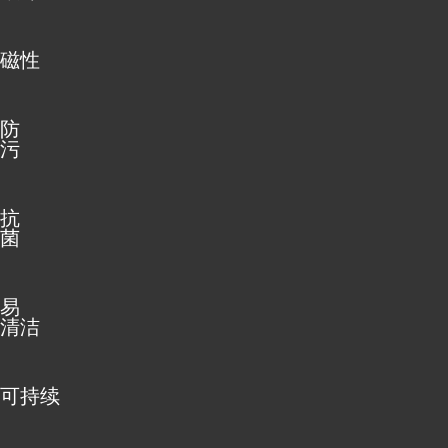
磁性
防
污
抗
菌
易
清洁
可持续