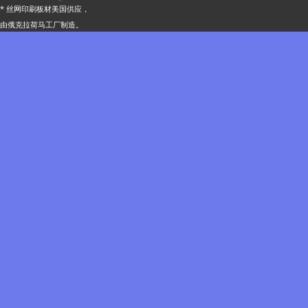
* 丝网印刷板材美国供应，
由俄克拉荷马工厂制造。
五线谱