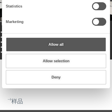
n
t
Statistics
S
e
Marketing
下载完整指南，了解如何：
l
e
提升所有观众的内容可见性
c
增强课堂与会议参与度
支持主动、协作式参与
t
Allow all
选择正确的投影表面尺寸
i
将书写与投影结合，打造动态演示
o
n
Allow selection
下载文档
Deny
联系销售
样品