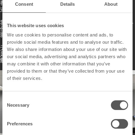
帮助教育工作者与专业人士将传统表面升级为互动
Consent
Details
About
式多功能平台。
我们的CeramicSteel表面在这一演进中发挥着核心
This website uses cookies
作用。其耐用、卫生的表面支持模拟书写与数字投
影，是现代学习与协作环境的理想之选。
We use cookies to personalise content and ads, to
provide social media features and to analyse our traffic.
无论是在报告厅授课、主持研讨会，还是引领头脑
We also share information about your use of our site with
风暴，这些最佳实践都将确保您的信息被看到、理
our social media, advertising and analytics partners who
解和记住。
may combine it with other information that you’ve
provided to them or that they’ve collected from your use
of their services.
C
Necessary
o
n
s
Preferences
e