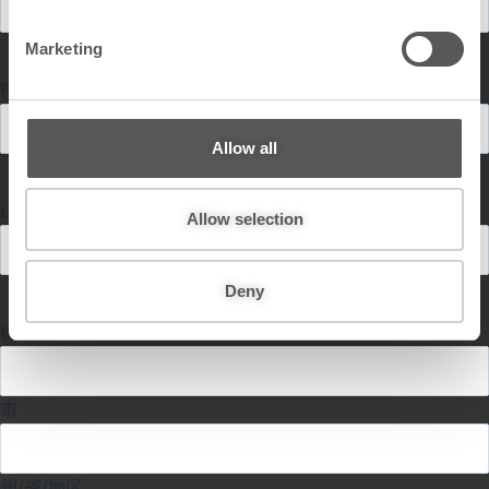
S
e
Marketing
l
e
Phone
c
t
Allow all
i
o
Location
n
Allow selection
Deny
街道地址
市
州/省/地区