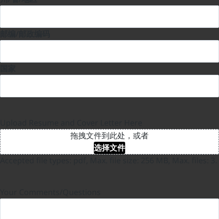
邮编/邮政编码
国家
Upload Resume and Cover Letter Here
拖拽文件到此处，或者
选择文件
Accepted file types: pdf, Max. file size: 256 MB, Max. files: 3.
Your Comments/Questions