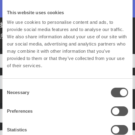
This website uses cookies
We use cookies to personalise content and ads, to
提交通用申请
provide social media features and to analyse our traffic.
所有字段均为必填项。
We also share information about your use of our site with
our social media, advertising and analytics partners who
First Name
may combine it with other information that you’ve
provided to them or that they’ve collected from your use
of their services.
Last Name
C
Necessary
o
n
Email Address
s
Preferences
e
n
Confirm Email Address
t
Statistics