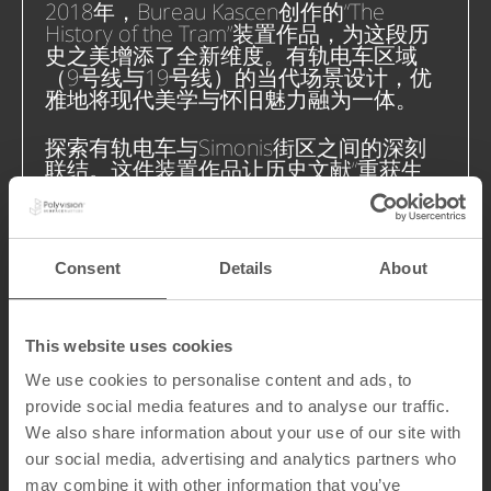
2018年，Bureau Kascen创作的“The
History of the Tram”装置作品，为这段历
史之美增添了全新维度。有轨电车区域
（9号线与19号线）的当代场景设计，优
雅地将现代美学与怀旧魅力融为一体。
探索有轨电车与Simonis街区之间的深刻
联结。这件装置作品让历史文献“重获生
机”——仿佛记忆在搪瓷墙面上重生。它是
对电车塑造城市灵魂之作用的致敬。
致敬城市交通的复杂织锦，以及通过设计
Consent
Details
About
留存历史的艺术！
委托方
：Ministère de la Région de
This website uses cookies
Bruxelles – Capitale
We use cookies to personalise content and ads, to
艺术家
：Bureau Kascen
provide social media features and to analyse our traffic.
We also share information about your use of our site with
our social media, advertising and analytics partners who
may combine it with other information that you’ve