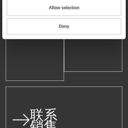
n
Allow selection
Deny
联系
销售