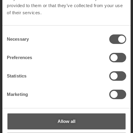
provided to them or that they’ve collected from your use
of their services.
C
Necessary
o
n
s
Preferences
e
n
t
Statistics
S
e
Marketing
l
e
c
t
Allow all
i
o