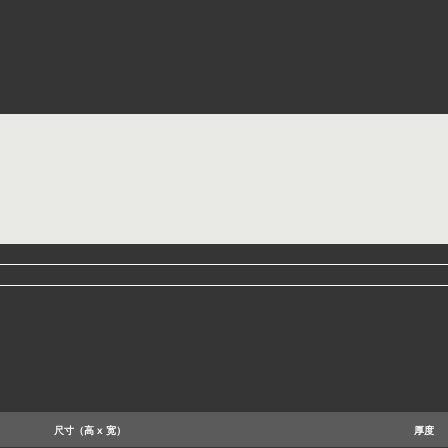
风暴灰
水青蓝
V40
Polyvision颜色代码PV41
Polyvision颜色代码PV43
Po
尺寸（高 x 宽）
厚度