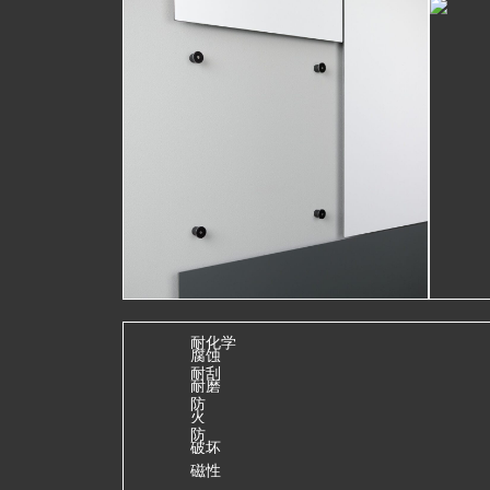
耐化学
腐蚀
耐刮
耐磨
防
火
防
破坏
磁性