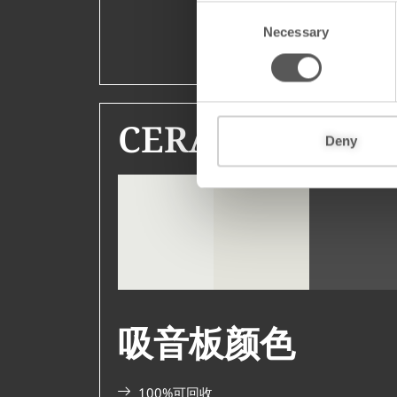
C
Necessary
o
n
s
e
n
CERAMICSTEE
t
Deny
S
e
北极白CS高
l
海鸥灰
梅尔灰
光
e
近似PMS 12-4302
近似PMS 18-0201
近似PMS 11-4800
TPG
TPG
c
TPG
Polyvision颜色代码
Polyvision颜色代
Polyvision颜色代码
6112
6115
t
6111
i
o
吸音板颜色
n
100%可回收