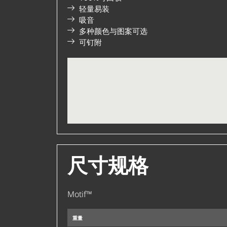
轻量易装
吸音
多种颜色与图案可选
可钉附
石纹灰
暮色灰
Polyvision颜色代码PV39
Polyvision颜色代码P
尺寸规格
Motif™
重量