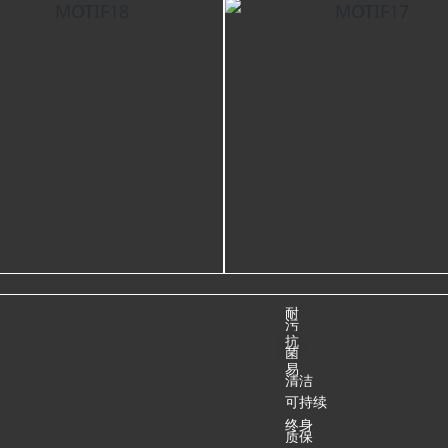
耐
污
抗
菌
易
清洁
可持续
终身
质保