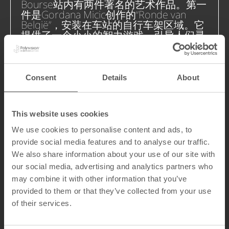
Bourse站内有两件著名的艺术作品。第一
件是Gordana Micic创作的“Ronde van
België”，安装在车站的自行车架区域。它
提供了一个小小的智力游戏，引导人们寻
找某些问题的答案。该作品由一幅描绘虚
构赛道的地面马赛克和一幅展示同一赛道
轮廓的壁画组成。壁画上的地形轮廓部分
被蓝色环绕，象征天空；部分点缀着绿色
Consent
Details
About
和红色的浮雕，象征大地。
第二件作品是An Marie van Gijsegem创作
This website uses cookies
的“Fietsers portretten”，由十幅骑行者肖
像组成，这些肖像被An Marie van
We use cookies to personalise content and ads, to
Gijsegem的镜头捕捉，并印制在
provide social media features and to analyse our traffic.
CeramicSteel上。
We also share information about your use of our site with
our social media, advertising and analytics partners who
委托方
：Ministère de la Région de
may combine it with other information that you’ve
Bruxelles – Capitale
provided to them or that they’ve collected from your use
艺术家
：An Marie van Gijsegem
of their services.