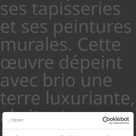
ses tapisseries
et ses peintures
murales. Cette
œuvre dépeint
avec brio une
terre luxuriante,
abritant une
flore florissante