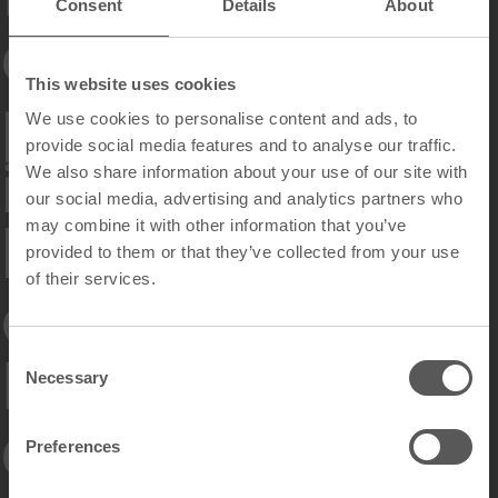
Consent
Details
About
et une faune
This website uses cookies
prospère,
We use cookies to personalise content and ads, to
provide social media features and to analyse our traffic.
incarnant ainsi
We also share information about your use of our site with
our social media, advertising and analytics partners who
la vision
may combine it with other information that you’ve
provided to them or that they’ve collected from your use
of their services.
optimiste de
Dubrunfaut
C
Necessary
o
n
d'une harmonie
s
Preferences
e
n