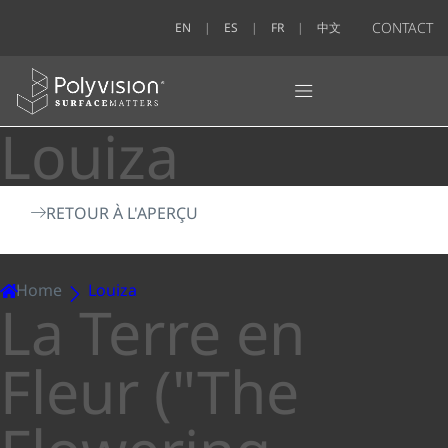
CONTACT
EN
ES
FR
中文
Louiza
RETOUR À L'APERÇU
Home
Louiza
La Terre en
Fleur ("The