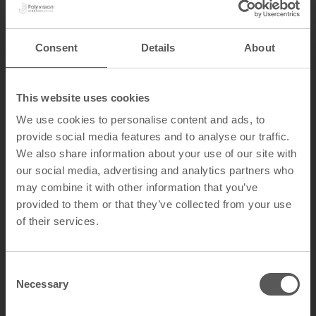
le monde entier pour leur solidité et leur
polyvalence.
Afin de vous apporter toute la sécurité nécessaire
Consent
Details
About
suite à votre achat, nous vous offrons une
garantie complète qui reflète notre engagement
envers la qualité et la fiabilité.
This website uses cookies
Consultez les détails de notre garantie ci-dessous
We use cookies to personalise content and ads, to
et profitez de la tranquillité d'esprit offerte par
chaque produit Polyvision.
provide social media features and to analyse our traffic.
We also share information about your use of our site with
our social media, advertising and analytics partners who
may combine it with other information that you’ve
Garantie à vie
provided to them or that they’ve collected from your use
of their services.
Garantie
internationale limitée
C
Necessary
o
n