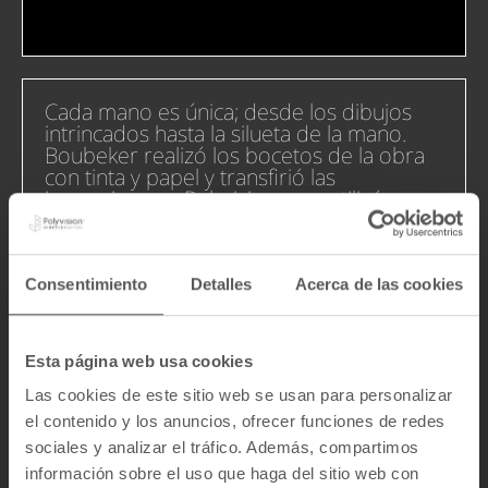
Cada mano es única; desde los dibujos
intrincados hasta la silueta de la mano.
Boubeker realizó los bocetos de la obra
con tinta y papel y transfirió las
impresiones a Polyvision, que utilizó su
proceso semiautomático de serigrafía en
mesa plana para producir un producto
artesanal y resistente en CeramicSteel.
Consentimiento
Detalles
Acerca de las cookies
Fecha de finalización
2008
Cliente
Ministère de la Région de
Esta página web usa cookies
Bruxelles – Capitale
Las cookies de este sitio web se usan para personalizar
2
el contenido y los anuncios, ofrecer funciones de redes
Área
1100 m
sociales y analizar el tráfico. Además, compartimos
Artista
Hamsi Boubeker
información sobre el uso que haga del sitio web con