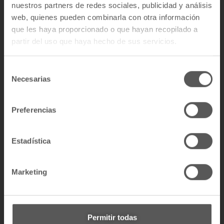
nuestros partners de redes sociales, publicidad y análisis
web, quienes pueden combinarla con otra información
que les haya proporcionado o que hayan recopilado a
partir del uso que haya hecho de sus servicios.
S
Necesarias
e
l
e
Preferencias
c
c
i
Estadística
ó
n
Marketing
d
e
c
o
Permitir todas