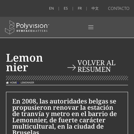
CONTACTO
EN
ES
FR
中文
Lemon
VOLVER AL
nier
RESUMEN
HOME
LEMONNIER
En 2008, las autoridades belgas se
propusieron renovar la estación
de tranvía y metro en el barrio de
Lemonnier, de fuerte carácter
multicultural, en la ciudad de
Bruselas.