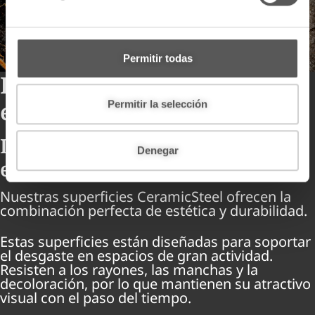
d
e
c
o
Permitir todas
n
Donde la seguridad se
s
encuentra con el diseño
e
Permitir la selección
n
t
Durabilidad y versatilidad
Denegar
i
estética
m
i
Nuestras superficies CeramicSteel ofrecen la
e
combinación perfecta de estética y durabilidad.
n
t
Estas superficies están diseñadas para soportar
el desgaste en espacios de gran actividad.
o
Resisten a los rayones, las manchas y la
decoloración, por lo que mantienen su atractivo
visual con el paso del tiempo.