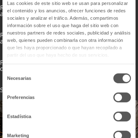
Las cookies de este sitio web se usan para personalizar
Resistente
el contenido y los anuncios, ofrecer funciones de redes
a las manchas
sociales y analizar el tráfico. Además, compartimos
información sobre el uso que haga del sitio web con
nuestros partners de redes sociales, publicidad y análisis
Resistente
a las bacterias
web, quienes pueden combinarla con otra información
que les haya proporcionado o que hayan recopilado a
partir del uso que haya hecho de sus servicios.
Fácil
de limpiar
S
Necesarias
e
l
Sostenible
e
Preferencias
c
c
i
Estadística
ó
n
Marketing