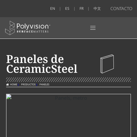
CONTACTO
EN
ES
FR
中文
Paneles de
CeramicSteel
HOME
PRODUCTOS
PANELES