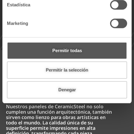
i
Estadística
ó
n
Marketing
d
e
c
o
Permitir todas
n
s
e
Permitir la selección
¿LO SABÍA?
n
t
Denegar
i
m
i
Nuestros paneles de CeramicSteel no solo
cumplen una función arquitectónica, también
e
sirven como lienzo para obras artísticas en
n
todo el mundo. La calidad única de su
t
superficie permite impresiones en alta
definición, transformando cada pieza
o