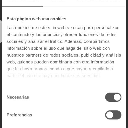
Esta página web usa cookies
Las cookies de este sitio web se usan para personalizar
el contenido y los anuncios, ofrecer funciones de redes
sociales y analizar el tráfico. Además, compartimos
información sobre el uso que haga del sitio web con
PROJECTS
nuestros partners de redes sociales, publicidad y análisis
web, quienes pueden combinarla con otra información
que les haya proporcionado o que hayan recopilado a
partir del uso que haya hecho de sus servicios.
CONTACT SALES
S
Necesarias
e
l
e
Preferencias
c
c